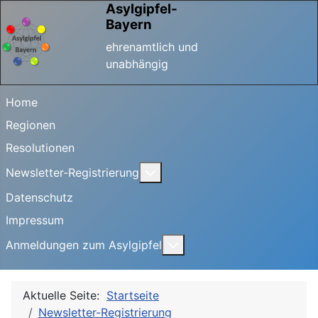
Asylgipfel-
Bayern
ehrenamtlich und
unabhängig
Home
Regionen
Resolutionen
Weitere Informationen: Newsle
Newsletter-Registrierung
Datenschutz
Impressum
Weitere Informationen: A
Anmeldungen zum Asylgipfel
Aktuelle Seite:
Startseite
Newsletter-Registrierung