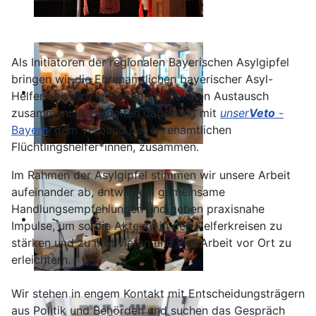
Als Initiatoren der regionalen Bayerischen Asylgipfel
bringen wir die Ehrenamtlichen bayerischer Asyl-
Helferkreise zu einem überregionalen Austausch
zusammen. Wir arbeiten dabei eng mit
unser
Veto
-
Bayern
, dem Verband der ehrenamtlichen
Flüchtlingshelfer*innen, zusammen.
Im Rahmen der Asylgipfel stimmen wir unsere Arbeit
aufeinander ab, entwickeln gemeinsame
Handlungsempfehlungen und geben praxisnahe
Impulse, um so die Akteure in den Helferkreisen zu
stärken und zu motivieren und ihre Arbeit vor Ort zu
erleichtern.
Wir stehen in engem Kontakt mit Entscheidungsträgern
aus Politik und Behörden und suchen das Gespräch