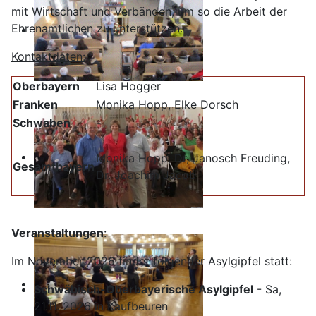
mit Wirtschaft und Verbänden, um so die Arbeit der
Ehrenamtlichen zu unterstützen.
Kontaktdaten:
Oberbayern
Lisa Hogger
Franken
Monika Hopp, Elke Dorsch
Schwaben
-
Monika Hopp, Dr, Janosch Freuding,
Gesamtbayern
Dr. Joachim Jacob
Veranstaltungen
:
Im November 2026 findet folgender Asylgipfel statt:
Schwäbisch-Oberbayerische Asylgipfel
- Sa,
21.11. 2026 in Kaufbeuren